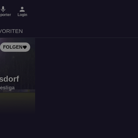
micro
person
porter
Login
VORITEN
FOLGEN
favorite
sdorf
esliga